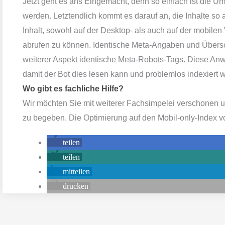
Jetzt geht es ans
Eingemacht,
denn so einfach ist die Um
werden. Letztendlich kommt es darauf an, die Inhalte so
Inhalt, sowohl auf der Desktop- als auch auf der mobilen 
abrufen zu können. Identische Meta-Angaben und
Übersc
weiterer Aspekt identische Meta-Robots-Tags. Diese An
damit
der Bot
dies lesen kann und problemlos
indexier
t
w
Wo gibt es fachliche Hilfe?
Wir möchten Sie mit weiterer Fachsimpelei verschonen 
zu begeben. Die Optimierung auf den Mobil-
only
-Index
v
teilen
teilen
mitteilen
drucken