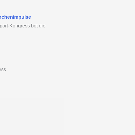
anchenimpulse
ort-Kongress bot die
ess